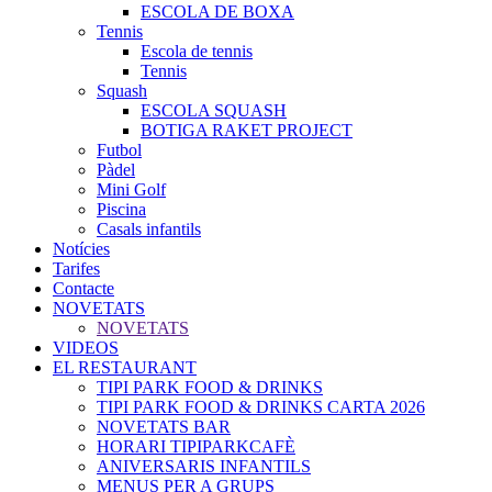
ESCOLA DE BOXA
Tennis
Escola de tennis
Tennis
Squash
ESCOLA SQUASH
BOTIGA RAKET PROJECT
Futbol
Pàdel
Mini Golf
Piscina
Casals infantils
Notícies
Tarifes
Contacte
NOVETATS
NOVETATS
VIDEOS
EL RESTAURANT
TIPI PARK FOOD & DRINKS
TIPI PARK FOOD & DRINKS CARTA 2026
NOVETATS BAR
HORARI TIPIPARKCAFÈ
ANIVERSARIS INFANTILS
MENUS PER A GRUPS