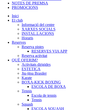
NOTES DE PREMSA
PROMOCIONS
Inici
El club
Informació del centre
XARXES SOCIALS
INSTAL.LACIONS
Horaris
Reserves
Reserva pistes
RESERVES VIA APP
Reserva activitat
QUÈ OFERIM?
Activitats dirigides
ESTETICA
Jiu-jitsu Brasiler
Karate
BOXA-KICK BOXING
ESCOLA DE BOXA
Tennis
Escola de tennis
Tennis
Squash
ESCOLA SQUASH