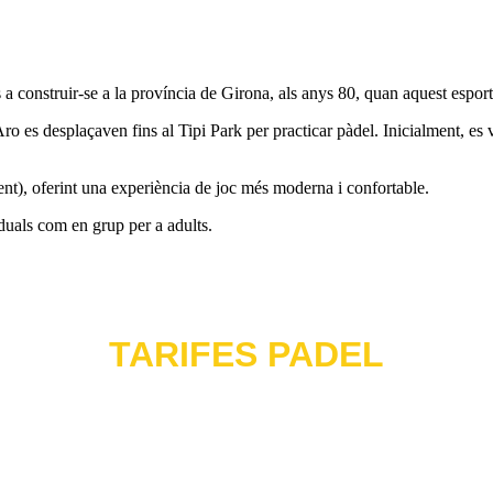
s a construir-se a la província de Girona, als anys 80, quan aquest espor
 es desplaçaven fins al Tipi Park per practicar pàdel. Inicialment, es va
ent), oferint una experiència de joc més moderna i confortable.
iduals com en grup per a adults.
TARIFES PADEL