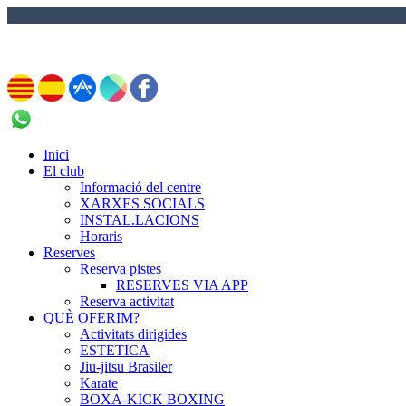
972 837 713
Inici
El club
Informació del centre
XARXES SOCIALS
INSTAL.LACIONS
Horaris
Reserves
Reserva pistes
RESERVES VIA APP
Reserva activitat
QUÈ OFERIM?
Activitats dirigides
ESTETICA
Jiu-jitsu Brasiler
Karate
BOXA-KICK BOXING