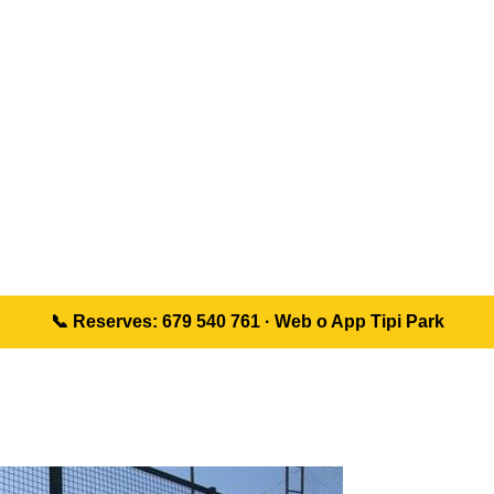
📞 Reserves: 679 540 761 · Web o App Tipi Park